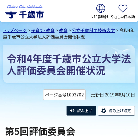
翻訳:
やさしい日本語
千歳市
Chitose
トップページ
>
子育て・教育
>
教育
>
公立千歳科学技術大学
> 令和4年
City Hokkaido
度千歳市公立大学法人評価委員会開催状況
令和4年度千歳市公立大学法
人評価委員会開催状況
更新日 2019年8月10日
ページ番号1003702
読み上げ
読み上げ設定
第5回評価委員会