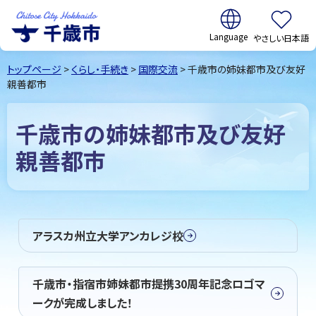
翻訳:
やさしい日本語
千歳市
Chitose
トップページ
>
くらし・手続き
>
国際交流
> 千歳市の姉妹都市及び友好
City Hokkaido
親善都市
千歳市の姉妹都市及び友好
親善都市
アラスカ州立大学アンカレジ校
千歳市・指宿市姉妹都市提携30周年記念ロゴマ
ークが完成しました！