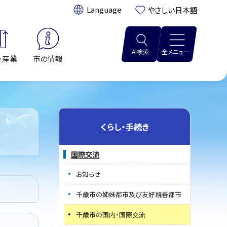
翻訳:
やさしい日本語
AI検索
全メニュー
・産業
市の情報
くらし・手続き
国際交流
お知らせ
千歳市の姉妹都市及び友好親善都市
千歳市の国内・国際交流