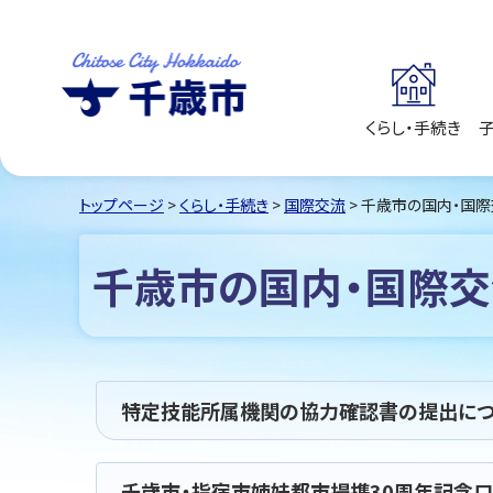
くらし・手続き
千歳市
Chitose City
Hokkaido
トップページ
>
くらし・手続き
>
国際交流
> 千歳市の国内・国
千歳市の国内・国際交
特定技能所属機関の協力確認書の提出につ
千歳市・指宿市姉妹都市提携30周年記念ロ