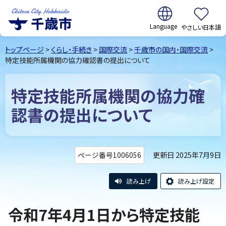
翻訳:
やさしい日本語
千歳市
Chitose
トップページ
>
くらし・手続き
>
国際交流
>
千歳市の国内・国際交流
>
City Hokkaido
特定技能所属機関の協力確認書の提出について
特定技能所属機関の協力確
認書の提出について
更新日 2025年7月9日
ページ番号1006056
読み上げ
読み上げ設定
令和7年4月1日から特定技能