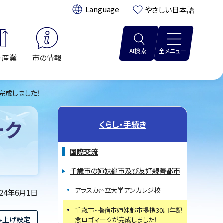
翻訳:
やさしい日本語
AI検索
全メニュー
・産業
市の情報
完成しました！
ーク
くらし・手続き
国際交流
千歳市の姉妹都市及び友好親善都市
アラスカ州立大学アンカレジ校
024年6月1日
千歳市・指宿市姉妹都市提携30周年記
み上げ設定
念ロゴマークが完成しました！