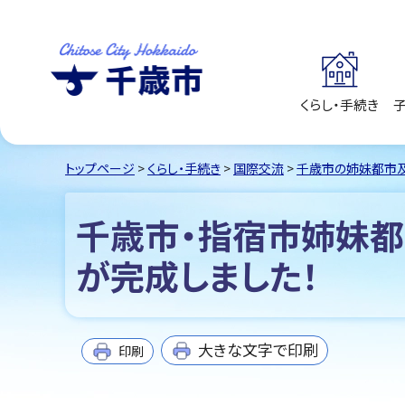
くらし・手続き
千歳市
Chitose City
Hokkaido
トップページ
>
くらし・手続き
>
国際交流
>
千歳市の姉妹都市
千歳市・指宿市姉妹都
が完成しました！
大きな文字で印刷
印刷