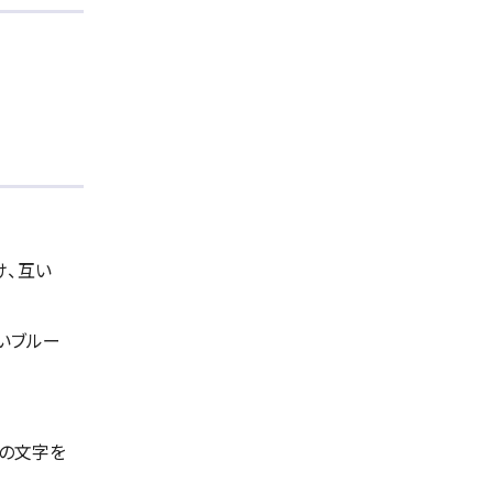
け、互い
いブルー
」の文字を