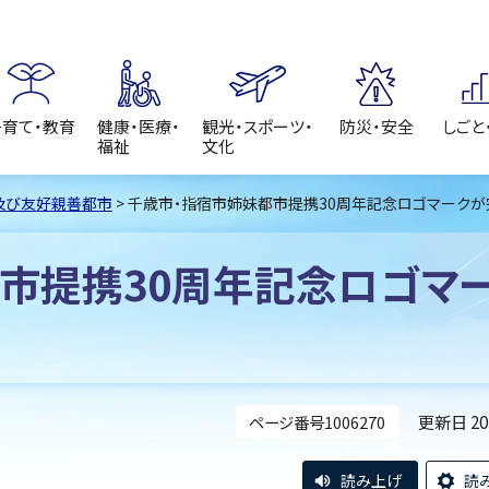
子育て・教育
健康・医療・
観光・スポーツ・
防災・安全
しごと
福祉
文化
及び友好親善都市
> 千歳市・指宿市姉妹都市提携30周年記念ロゴマークが
市提携30周年記念ロゴマ
更新日 2
ページ番号1006270
読み上げ
読