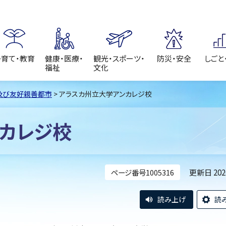
子育て・教育
健康・医療・
観光・スポーツ・
防災・安全
しごと
福祉
文化
及び友好親善都市
> アラスカ州立大学アンカレジ校
カレジ校
更新日 20
ページ番号1005316
読み上げ
読