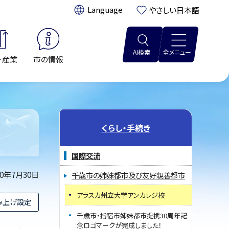
翻訳:
やさしい日本語
AI検索
全メニュー
・産業
市の情報
くらし・手続き
国際交流
20年7月30日
千歳市の姉妹都市及び友好親善都市
アラスカ州立大学アンカレジ校
み上げ設定
千歳市・指宿市姉妹都市提携30周年記
念ロゴマークが完成しました！