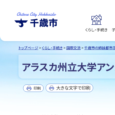
くらし・手続き
千歳市
Chitose City
Hokkaido
トップページ
>
くらし・手続き
>
国際交流
>
千歳市の姉妹都市
アラスカ州立大学アン
大きな文字で印刷
印刷