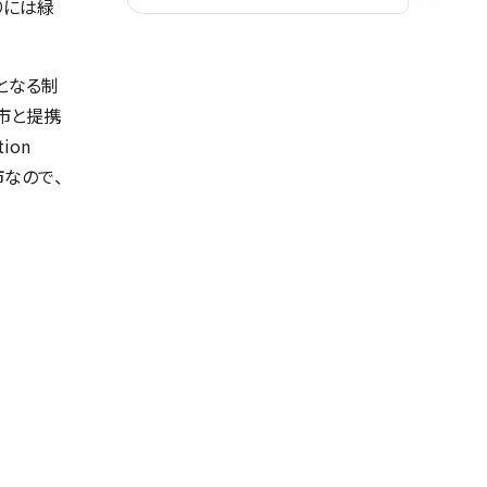
周りには緑
。
除となる制
市と提携
ion
市なので、