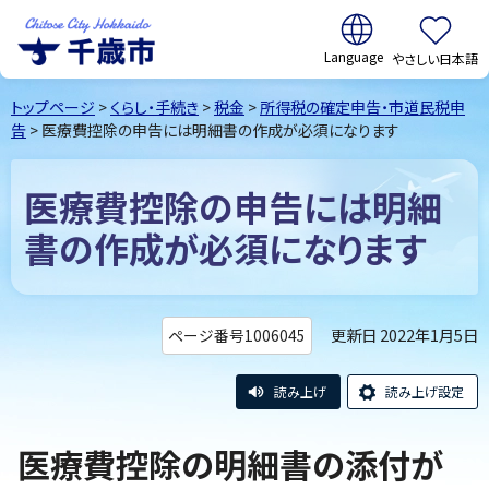
翻訳:
やさしい日本語
千歳市
Chitose
トップページ
>
くらし・手続き
>
税金
>
所得税の確定申告・市道民税申
City Hokkaido
告
> 医療費控除の申告には明細書の作成が必須になります
医療費控除の申告には明細
書の作成が必須になります
更新日 2022年1月5日
ページ番号1006045
読み上げ
読み上げ設定
医療費控除の明細書の添付が