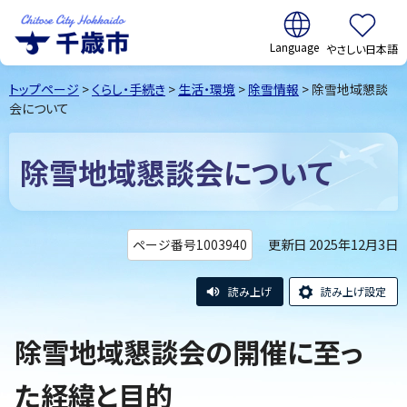
翻訳:
やさしい日本語
千歳市
Chitose
トップページ
>
くらし・手続き
>
生活・環境
>
除雪情報
> 除雪地域懇談
City Hokkaido
会について
除雪地域懇談会について
更新日 2025年12月3日
ページ番号1003940
読み上げ
読み上げ設定
除雪地域懇談会の開催に至っ
た経緯と目的