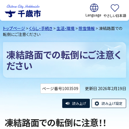
翻訳:
やさしい日本語
千歳市
Chitose
トップページ
>
くらし・手続き
>
生活・環境
>
除雪情報
> 凍結路面での
City Hokkaido
転倒にご注意ください
凍結路面での転倒にご注意く
ださい
更新日 2026年2月19日
ページ番号1003509
読み上げ
読み上げ設定
凍結路面での転倒に注意！！