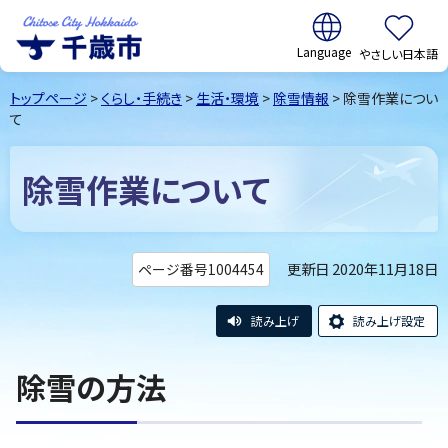
翻訳:
やさしい日本語
千歳市
Chitose
トップページ
>
くらし・手続き
>
生活・環境
>
除雪情報
> 除雪作業につい
City Hokkaido
て
除雪作業について
更新日 2020年11月18日
ページ番号1004454
読み上げ
読み上げ設定
除雪の方法