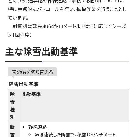
どのうち、通学路や幹線道路に隣接する箇所については、
特に重点的にパトロールを行い、拡幅作業を行うこととし
ています。
計画排雪延長 約64キロメートル (状況に応じてシーズ
ン1回程度）
主な除雪出動基準
表の幅を切り替える
除雪出動基準
除
出動基準
雪
種
別
新
幹線道路
雪
ほぼ連続した降雪で、積雪10センチメート