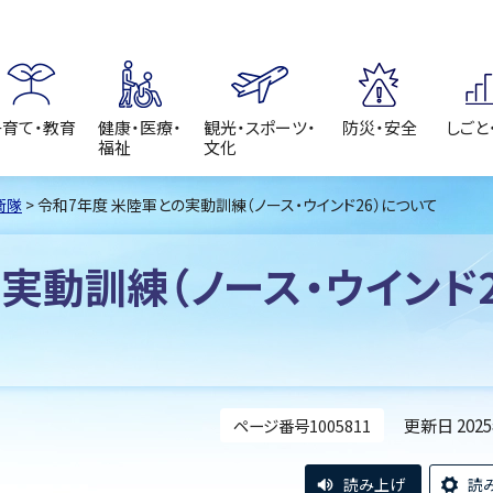
子育て・教育
健康・医療・
観光・スポーツ・
防災・安全
しごと
福祉
文化
衛隊
> 令和7年度 米陸軍との実動訓練（ノース・ウインド26）について
実動訓練（ノース・ウインド2
更新日 202
ページ番号1005811
読み上げ
読