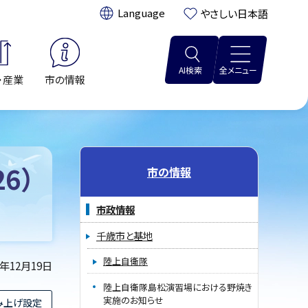
翻訳:
やさしい日本語
AI検索
全メニュー
・産業
市の情報
6）
市の情報
市政情報
千歳市と基地
陸上自衛隊
5年12月19日
陸上自衛隊島松演習場における野焼き
実施のお知らせ
み上げ設定