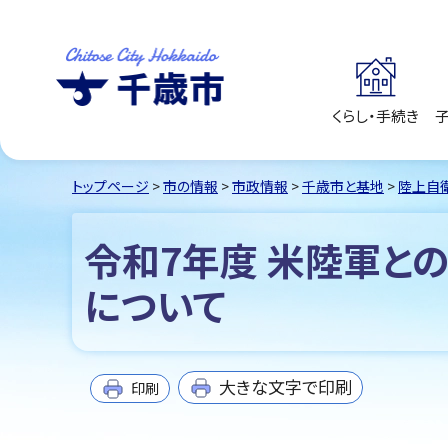
くらし・手続き
千歳市
Chitose City
Hokkaido
トップページ
>
市の情報
>
市政情報
>
千歳市と基地
>
陸上自
令和7年度 米陸軍との
について
大きな文字で印刷
印刷