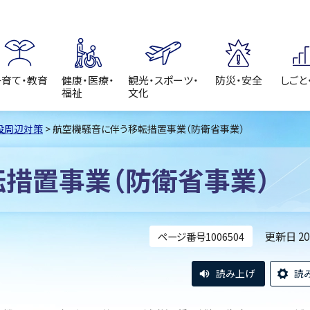
子育て・教育
健康・医療・
観光・スポーツ・
防災・安全
しごと
福祉
文化
設周辺対策
> 航空機騒音に伴う移転措置事業（防衛省事業）
措置事業（防衛省事業）
更新日 2
ページ番号1006504
読み上げ
読