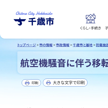
くらし・手続き
千歳市
Chitose City
Hokkaido
トップページ
>
市の情報
>
市政情報
>
千歳市と基地
>
防衛施
航空機騒音に伴う移転
大きな文字で印刷
印刷