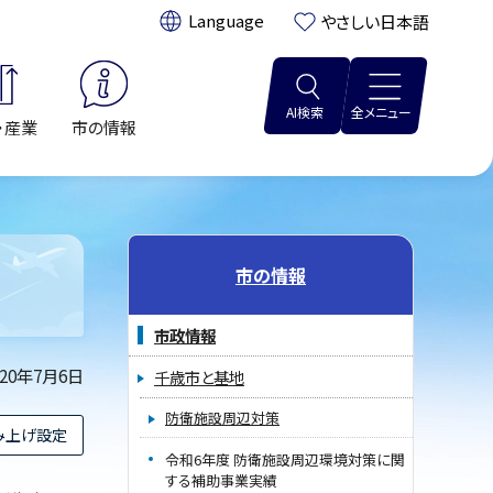
翻訳:
やさしい日本語
AI検索
全メニュー
・産業
市の情報
市の情報
市政情報
020年7月6日
千歳市と基地
防衛施設周辺対策
み上げ設定
令和6年度 防衛施設周辺環境対策に関
する補助事業実績