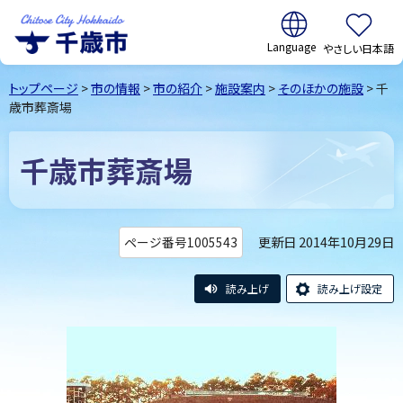
翻訳:
やさしい日本語
千歳市
Chitose
トップページ
>
市の情報
>
市の紹介
>
施設案内
>
そのほかの施設
> 千
City Hokkaido
歳市葬斎場
千歳市葬斎場
更新日 2014年10月29日
ページ番号1005543
読み上げ
読み上げ設定