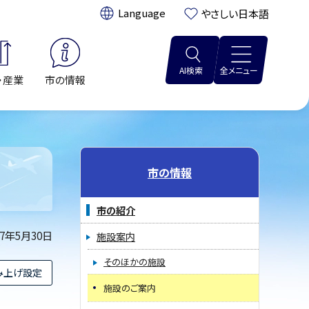
翻訳:
やさしい日本語
AI検索
全メニュー
・産業
市の情報
市の情報
市の紹介
07年5月30日
施設案内
そのほかの施設
み上げ設定
施設のご案内