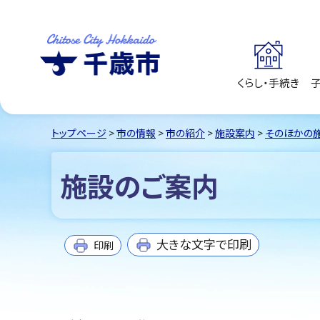
くらし・手続き
千歳市
Chitose City
Hokkaido
トップページ
>
市の情報
>
市の紹介
>
施設案内
>
そのほかの
施設のご案内
大きな文字で印刷
印刷