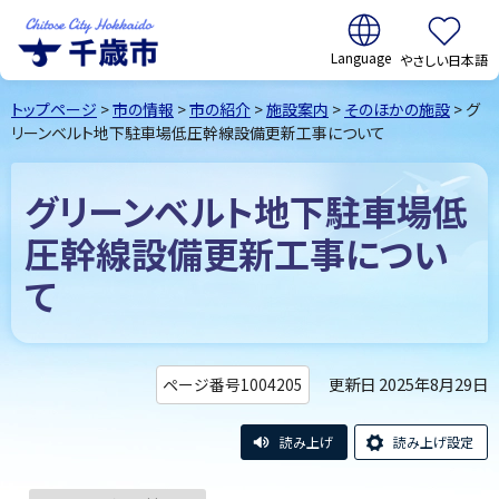
翻訳:
やさしい日本語
千歳市
Chitose
トップページ
>
市の情報
>
市の紹介
>
施設案内
>
そのほかの施設
> グ
City Hokkaido
リーンベルト地下駐車場低圧幹線設備更新工事について
グリーンベルト地下駐車場低
圧幹線設備更新工事につい
て
更新日 2025年8月29日
ページ番号1004205
読み上げ
読み上げ設定