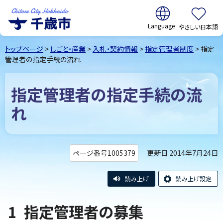
翻訳:
やさしい日本語
千歳市
Chitose
トップページ
>
しごと・産業
>
入札・契約情報
>
指定管理者制度
> 指定
City Hokkaido
管理者の指定手続の流れ
指定管理者の指定手続の流
れ
更新日 2014年7月24日
ページ番号1005379
読み上げ
読み上げ設定
1 指定管理者の募集