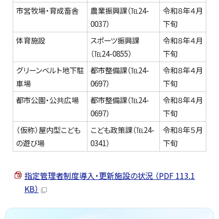
市営牧場・育成畜舎
農業振興課（℡24-
令和８年４月
0037）
下旬
体育施設
スポーツ振興課
令和８年４月
（℡24-0855）
下旬
グリーンベルト地下駐
都市整備課（℡24-
令和８年４月
車場
0697）
下旬
都市公園・公共広場
都市整備課（℡24-
令和８年４月
0697）
下旬
（仮称）屋内型こども
こども政策課（℡24-
令和８年５月
の遊び場
0341）
下旬
指定管理者制度導入・更新施設の状況 （PDF 113.1
KB）