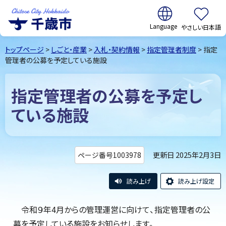
翻訳:
やさしい日本語
千歳市
Chitose
トップページ
>
しごと・産業
>
入札・契約情報
>
指定管理者制度
> 指定
City Hokkaido
管理者の公募を予定している施設
指定管理者の公募を予定し
ている施設
更新日 2025年2月3日
ページ番号1003978
読み上げ
読み上げ設定
令和９年4月からの管理運営に向けて、指定管理者の公
募を予定している施設をお知らせします。