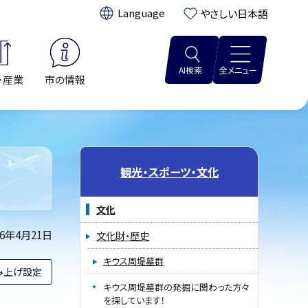
翻訳:
やさしい日本語
AI検索
全メニュー
・産業
市の情報
観光・スポーツ・文化
文化
26年4月21日
文化財・歴史
キウス周堤墓群
み上げ設定
キウス周堤墓群の発掘に関わった方々
を探しています！