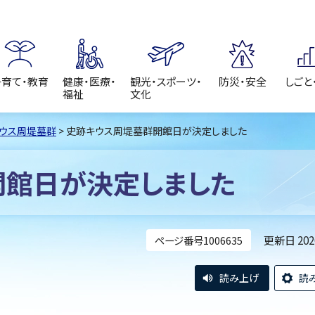
子育て・教育
健康・医療・
観光・スポーツ・
防災・安全
しごと
福祉
文化
ウス周堤墓群
> 史跡キウス周堤墓群開館日が決定しました
開館日が決定しました
更新日 20
ページ番号1006635
読み上げ
読