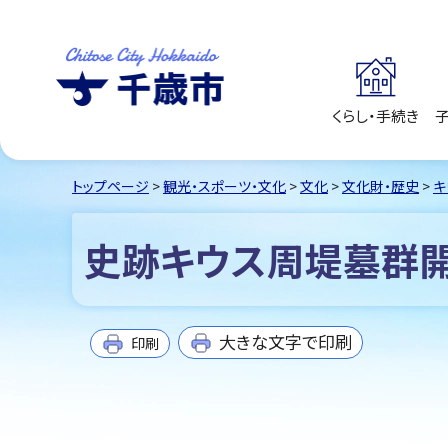
くらし・手続き
千歳市
Chitose City
Hokkaido
トップページ
>
観光・スポーツ・文化
>
文化
>
文化財・歴史
>
キ
史跡キウス周堤墓群
大きな文字で印刷
印刷