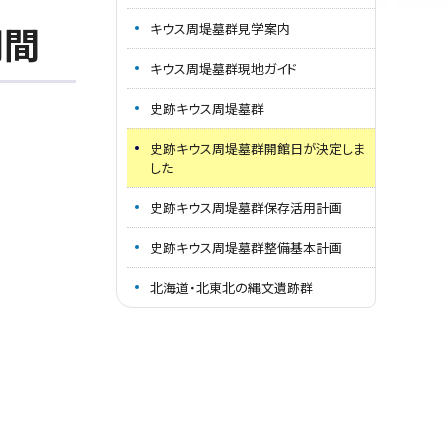
期間
キウス周堤墓群見学案内
キウス周堤墓群現地ガイド
史跡キウス周堤墓群
史跡キウス周堤墓群開館日が決定しま
した
史跡キウス周堤墓群保存活用計画
史跡キウス周堤墓群整備基本計画
北海道・北東北の縄文遺跡群