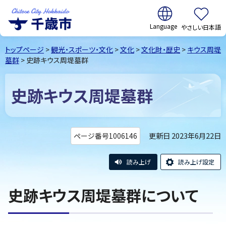
翻訳:
やさしい日本語
千歳市
Chitose
トップページ
>
観光・スポーツ・文化
>
文化
>
文化財・歴史
>
キウス周堤
City Hokkaido
墓群
> 史跡キウス周堤墓群
史跡キウス周堤墓群
更新日 2023年6月22日
ページ番号1006146
読み上げ
読み上げ設定
史跡キウス周堤墓群について