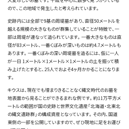
大変珍しいお墓です。千歳を中心に数多く見つかっている
ので、この地域で発生したと考えられています。
史跡内には全部で9基の周堤墓があり、直径50メートルを
越える規模の大きなものが群集していることが特徴で、一
部は周堤が連なって造られています。一番大きなものは直
径が83メートル、一番くぼみが深いものは約4.7メートルも
あります。一番くぼみの深い周堤墓を造るには、仮に一人
が一日 1メートル×1メートル×1メートルの土を掘って積
み上げたとすると、25人でおよそ4ヶ月かかることになりま
す。
キウスは、現在でも埋まりきることなく縄文時代のお墓を
地表面から見ることができるまれな例です。約11万平方メ
ートルの範囲が国の史跡と世界文化遺産「北海道・北東北
の縄文遺跡群」の構成資産となっています。その内、国道
東側の一部を公開していますので、ぜひ現地に足をお運び