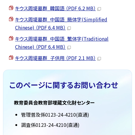
キウス周堤墓群_韓国語 （PDF 6.2 MB）
キウス周堤墓群_中国語_簡体字(Simplified
Chinese) （PDF 6.4 MB）
キウス周堤墓群_中国語_繁体字(Traditional
Chinese) （PDF 6.4 MB）
キウス周堤墓群_子供用 （PDF 2.1 MB）
このページに関する
お問い合わせ
教育委員会教育部埋蔵文化財センター
管理普及係0123-24-4210(直通)
調査係0123-24-4210(直通)