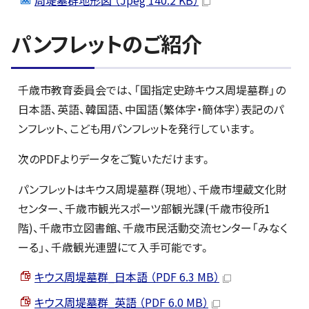
周堤墓群地形図 （Jpeg 140.2 KB）
パンフレットのご紹介
千歳市教育委員会では、「国指定史跡キウス周堤墓群」の
日本語、英語、韓国語、中国語（繁体字・簡体字）表記のパ
ンフレット、こども用パンフレットを発行しています。
次のPDFよりデータをご覧いただけます。
パンフレットはキウス周堤墓群（現地）、千歳市埋蔵文化財
センター、千歳市観光スポーツ部観光課(千歳市役所1
階)、千歳市立図書館、千歳市民活動交流センター「みなく
ーる」、千歳観光連盟にて入手可能です。
キウス周堤墓群_日本語 （PDF 6.3 MB）
キウス周堤墓群_英語 （PDF 6.0 MB）