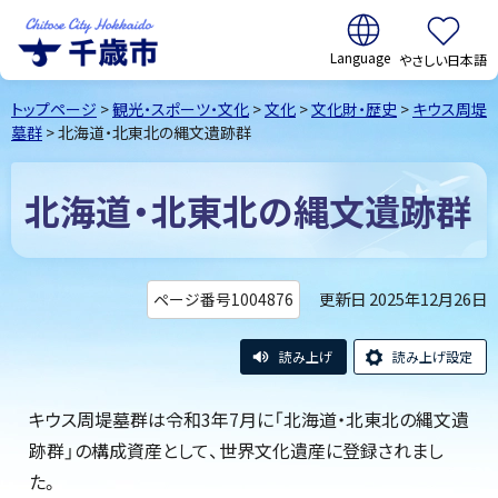
翻訳:
やさしい日本語
千歳市
Chitose
トップページ
>
観光・スポーツ・文化
>
文化
>
文化財・歴史
>
キウス周堤
City Hokkaido
墓群
> 北海道・北東北の縄文遺跡群
北海道・北東北の縄文遺跡群
更新日 2025年12月26日
ページ番号1004876
読み上げ
読み上げ設定
キウス周堤墓群は令和3年7月に「北海道・北東北の縄文遺
跡群」の構成資産として、世界文化遺産に登録されまし
た。