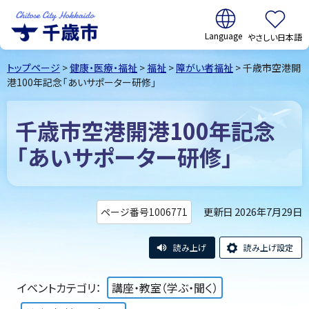
翻訳:
やさしい日本語
千歳市
Chitose
トップページ
>
健康・医療・福祉
>
福祉
>
障がい者福祉
> 千歳市空港開
City Hokkaido
港100年記念「あいサポーター研修」
千歳市空港開港100年記念
「あいサポーター研修」
更新日 2026年7月29日
ページ番号1006771
読み上げ
読み上げ設定
イベントカテゴリ：
講座・教室（学ぶ・聞く）