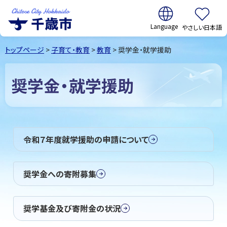
翻訳:
やさしい日本語
千歳市
Chitose
トップページ
>
子育て・教育
>
教育
> 奨学金・就学援助
City Hokkaido
奨学金・就学援助
令和７年度就学援助の申請について
奨学金への寄附募集
奨学基金及び寄附金の状況