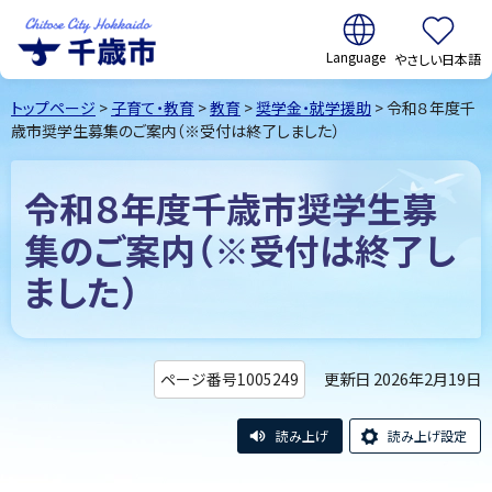
翻訳:
やさしい日本語
千歳市
Chitose
トップページ
>
子育て・教育
>
教育
>
奨学金・就学援助
> 令和８年度千
City Hokkaido
歳市奨学生募集のご案内（※受付は終了しました）
令和８年度千歳市奨学生募
集のご案内（※受付は終了し
ました）
更新日 2026年2月19日
ページ番号1005249
読み上げ
読み上げ設定