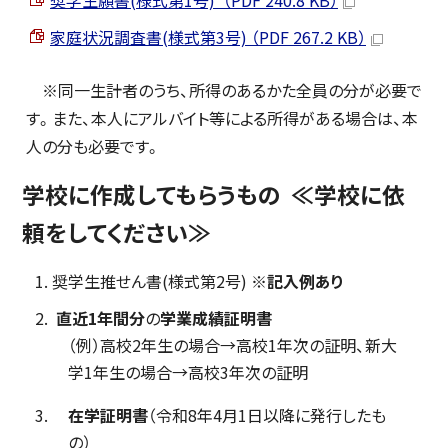
奨学生願書(様式第1号) （PDF 240.8 KB）
家庭状況調査書(様式第3号) （PDF 267.2 KB）
※同一生計者のうち、所得のあるかた全員の分が必要で
す。また、本人にアルバイト等による所得がある場合は、本
人の分も必要です。
学校に作成してもらうもの ≪学校に依
頼をしてください≫
奨学生推せん書(様式第2号)
※記入例あり
直近1年間分
の
学業成績証明書
（例）高校2年生の場合→高校1年次の証明、新大
学1年生の場合→高校3年次の証明
在学証明書
（令和8年4月1日以降に発行したも
の）