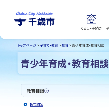
くらし・手続き
千歳市
Chitose City
Hokkaido
トップページ
>
子育て・教育
>
教育
> 青少年育成・教育相談
青少年育成・教育相談
教育相談
教育相談