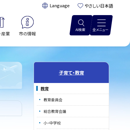
翻訳:
やさしい日本語
AI検索
全メニュー
・産業
市の情報
子育て・教育
教育
教育委員会
総合教育会議
小・中学校