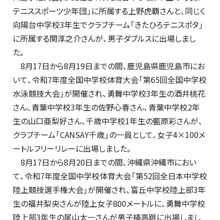
テニススポーツ少年団」に所属する上野虎覇さんと、同じく
向陽台中学校3年生でクラブチーム「きたひろテニスポタ」
に所属する関淳之介さんが、男子ダブルスに出場しまし
た。
8月17日から8月19日までの間、鹿児島県鹿児島市にお
いて、令和7年度全国中学校体育大会「第65回全国中学校
水泳競技大会」が開催され、勇舞中学校3年生の酒井桃花
さん、青葉中学校3年生の佐野心春さん、青葉中学校2年
生の山口亜梨好さん、千歳中学校1年生の藍原彩さんが、
クラブチーム「CANSAY千歳」の一員として、女子4×100メ
ートルフリーリレーに出場しました。
8月17日から8月20日までの間、沖縄県沖縄市におい
て、令和7年度全国中学校体育大会「第52回全日本中学校
陸上競技選手権大会」が開催され、富丘中学校陸上部3年
生の福井梨央さんが陸上女子800メートルに、勇舞中学校
陸上部3年生の尾山太一さんが男子棒高跳に出場しまし