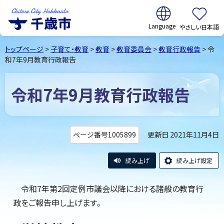
翻訳:
やさしい日本語
千歳市
Chitose
トップページ
>
子育て・教育
>
教育
>
教育委員会
>
教育行政報告
> 令
City Hokkaido
和7年9月教育行政報告
令和7年9月教育行政報告
更新日 2021年11月4日
ページ番号1005899
読み上げ
読み上げ設定
令和7年第2回定例市議会以降における諸般の教育行
政をご報告申し上げます。