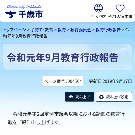
翻訳:
やさしい日本語
千歳市
Chitose
トップページ
>
子育て・教育
>
教育
>
教育委員会
>
教育行政報告
> 令
City Hokkaido
和元年9月教育行政報告
令和元年9月教育行政報告
更新日 2019年9月17日
ページ番号1004564
読み上げ
読み上げ設定
令和元年第2回定例市議会以降における諸般の教育行
政をご報告申し上げます。