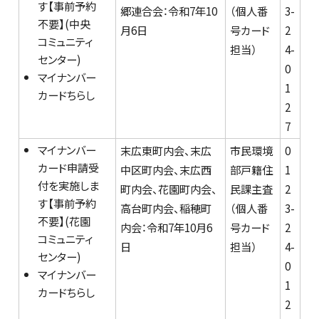
す【事前予約
郷連合会：令和7年10
（個人番
3-
不要】(中央
月6日
号カード
2
コミュニティ
担当）
4-
センター)
0
マイナンバー
1
カードちらし
2
7
マイナンバー
末広東町内会、末広
市民環境
0
カード申請受
中区町内会、末広西
部戸籍住
1
付を実施しま
町内会、花園町内会、
民課主査
2
す【事前予約
高台町内会、稲穂町
（個人番
3-
不要】(花園
内会：令和7年10月6
号カード
2
コミュニティ
日
担当）
4-
センター)
0
マイナンバー
1
カードちらし
2