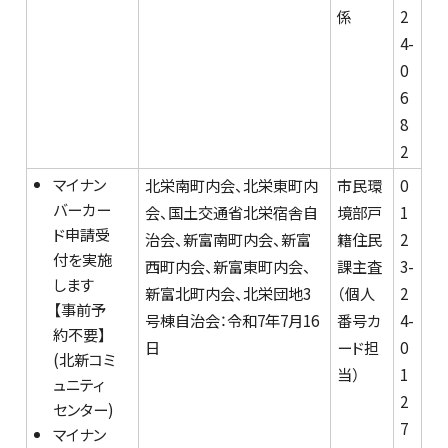
係
2
4-
0
6
8
2
マイナン
北栄南町内会、北栄東町内
市民環
0
バーカー
会、国土交通省北栄宿舎自
境部戸
1
ド申請受
治会、新富南町内会、新富
籍住民
2
付を実施
西町内会、新富東町内会、
課主査
3-
します
新富北町内会、北栄団地3
（個人
2
【事前予
号棟自治会：令和7年7月16
番号カ
4-
約不要】
日
ード担
0
(北新コミ
当）
1
ュニティ
2
センター)
7
マイナン