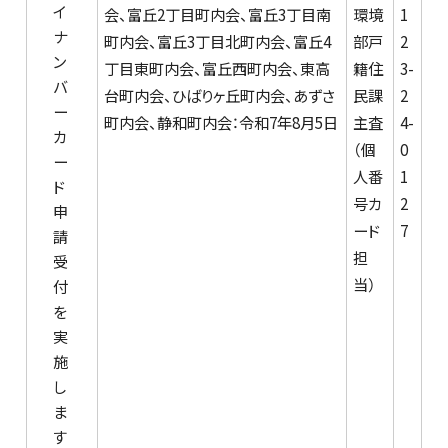
イ
会、富丘2丁目町内会、富丘3丁目南
環境
1
ナ
町内会、富丘3丁目北町内会、富丘4
部戸
2
ン
丁目東町内会、富丘西町内会、東高
籍住
3-
バ
台町内会、ひばりヶ丘町内会、あずさ
民課
2
ー
町内会、静和町内会：令和7年8月5日
主査
4-
カ
（個
0
ー
人番
1
ド
号カ
2
申
ード
7
請
担
受
当）
付
を
実
施
し
ま
す