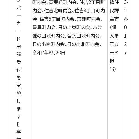
町内会、青葉丘町内会、住吉2丁目町
籍住
3-
バ
内会、住吉北町内会、住吉4丁目町内
民課
2
ー
会、住吉5丁目町内会、東郊町内会、
主査
4-
カ
豊里町内会、日の出東町内会、あけ
（個
0
ー
ぼの団地町内会、若葉団地町内会、
人番
1
ド
日の出南町内会、日の出北町内会：
号カ
2
申
令和7年8月20日
ード
7
請
担
受
当）
付
を
実
施
し
ま
す
【
事