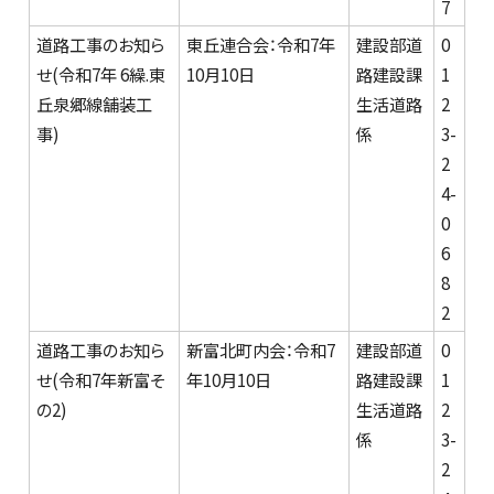
7
道路工事のお知ら
東丘連合会：令和7年
建設部道
0
せ(令和7年 6繰.東
10月10日
路建設課
1
丘泉郷線舗装工
生活道路
2
事)
係
3-
2
4-
0
6
8
2
道路工事のお知ら
新富北町内会：令和7
建設部道
0
せ(令和7年新富そ
年10月10日
路建設課
1
の2)
生活道路
2
係
3-
2