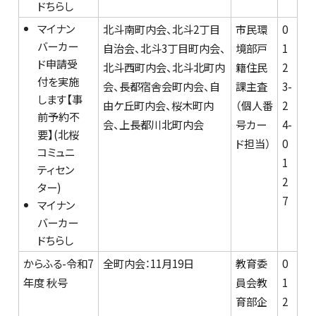
ドちらし
マイナン
北斗南町内会、北斗2丁目
市民環
0
バーカー
自治会、北斗3丁目町内会、
境部戸
1
ド申請受
北斗西町内会、北斗北町内
籍住民
2
付を実施
会、長都宿舎会町内会、自
課主査
3-
します【事
由ケ丘町内会、桜木町内
（個人番
2
前予約不
会、上長都川北町内会
号カー
4-
要】(北桜
ド担当）
0
コミュニ
1
ティセン
2
ター)
7
マイナン
バーカー
ドちらし
からふる-令和7
全町内会：11月19日
教育委
0
年度 秋号
員会教
1
育部企
2