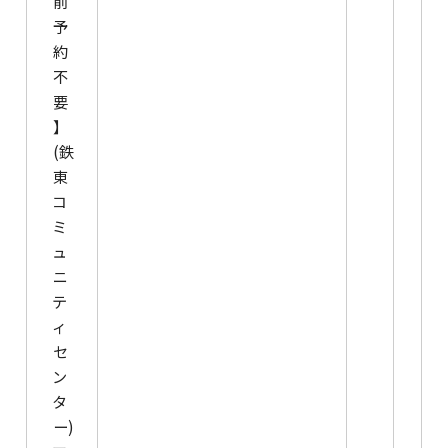
前
予
約
不
要
】
(鉄
東
コ
ミ
ュ
ニ
テ
ィ
セ
ン
タ
ー)