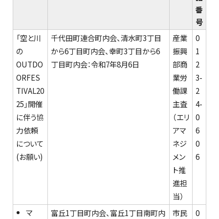
番
号
「空と川
千代田町連合町内会、清水町3丁目
産業
0
の
から6丁目町内会、幸町3丁目から6
振興
1
OUTDO
丁目町内会：令和7年8月6日
部商
2
ORFES
業労
3-
TIVAL20
働課
2
25」開催
主査
4-
に伴う協
（エリ
0
力依頼
アマ
6
について
ネジ
0
(お願い)
メン
6
ト推
進担
当）
マ
富丘1丁目町内会、富丘1丁目南町内
市民
0