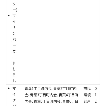
タ
ー)
マ
イ
ナ
ン
バ
ー
カ
ー
ド
ち
ら
し
マ
青葉1丁目町内会、青葉2丁目町内
市民
0
イ
会、青葉3丁目町内会、青葉4丁目町
環境
1
ナ
内会、青葉5丁目町内会、青葉6丁目
部戸
2
ン