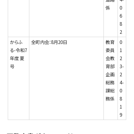
係
0
6
8
2
からふ
全町内会：8月20日
教育
0
る-令和7
委員
1
年度 夏
会教
2
号
育部
3-
企画
2
総務
4-
課総
0
務係
8
1
9