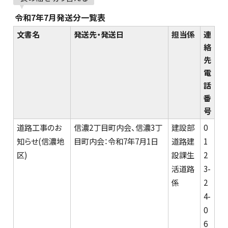
令和7年7月発送分一覧表
文書名
発送先・発送日
担当係
連
絡
先
電
話
番
号
道路工事のお
信濃2丁目町内会、信濃3丁
建設部
0
知らせ(信濃地
目町内会：令和7年7月1日
道路建
1
区)
設課生
2
活道路
3-
係
2
4-
0
6