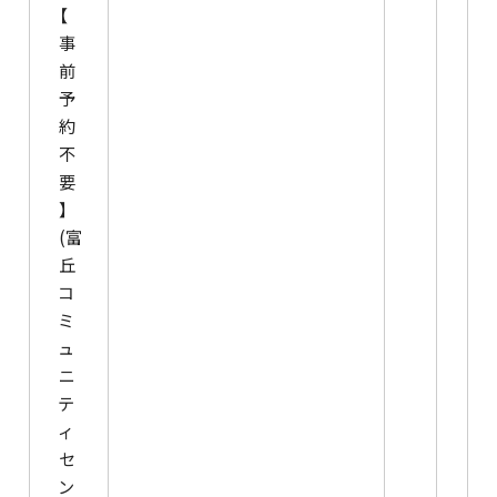
【
事
前
予
約
不
要
】
(富
丘
コ
ミ
ュ
ニ
テ
ィ
セ
ン