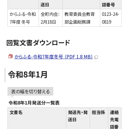
送日
話番号
からふる-令和
全町内会：
教育委員会教育
0123-24-
7年度 冬号
2月18日
部企画総務課
0819
回覧文書ダウンロード
からふる-令和7年度冬号 （PDF 1.8 MB）
令和8年1月
表の幅を切り替える
令和8年1月発送分一覧表
文書名
発送先・発
担当係
連絡
送日
先電
話番