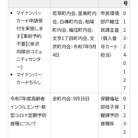
号
マイナンバー
若草町内会、里美町内
市民環境
0
カード申請受
会、白樺町内会、柏陽
部戸籍住
1
付を実施しま
町内会、福住町内会、
民課主査
2
す【事前予約
文京1丁目町内会、文
（個人番
3-
不要】(泉沢
京町内会：令和7年9月
号カード
2
向陽台コミュ
4日
担当）
4-
ニティセンタ
0
ー)
1
マイナンバー
2
カードちらし
7
令和7年度高齢者
全町内会：9月16日
保健福祉
0
インフルエンザ・新
部母子保
1
型コロナ定期予防
健課予防
2
接種について
接種係
3-
2