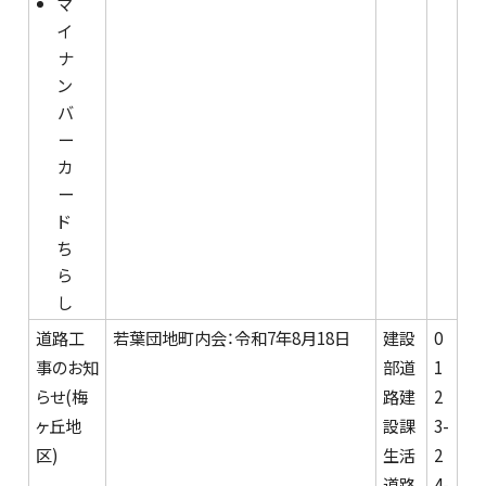
マ
イ
ナ
ン
バ
ー
カ
ー
ド
ち
ら
し
道路工
若葉団地町内会：令和7年8月18日
建設
0
事のお知
部道
1
らせ(梅
路建
2
ヶ丘地
設課
3-
区)
生活
2
道路
4-