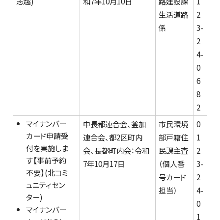
志越)
和7年10月10日
路建設課
1
生活道路
2
係
3-
2
4-
0
6
8
2
マイナンバー
中長都連合会、釜加
市民環境
0
カード申請受
連合会、都2区町内
部戸籍住
1
付を実施しま
会、長都町内会：令和
民課主査
2
す【事前予約
7年10月17日
（個人番
3-
不要】(北コミ
号カード
2
ュニティセン
担当）
4-
ター)
0
マイナンバー
1