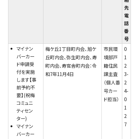
先
電
話
番
号
マイナン
梅ケ丘1丁目町内会、旭ケ
市民環
0
バーカー
丘町内会、弥生町内会、寿
境部戸
1
ド申請受
町内会、寿官舎町内会：令
籍住民
2
付を実施
和7年11月4日
課主査
3-
します【事
（個人番
2
前予約不
号カー
4-
要】(祝梅
ド担当）
0
コミュニ
1
ティセン
2
ター)
7
マイナン
バーカー