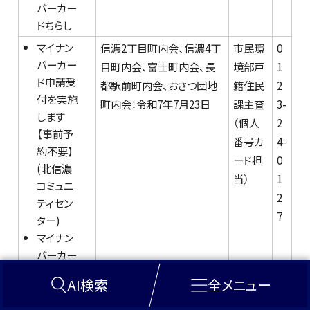
バーカー
ドちらし
マイナン
信濃2丁目町内会、信濃4丁
市民環
0
バーカー
目町内会、富士町内会、長
境部戸
1
ド申請受
都駅前町内会、おさつ団地
籍住民
2
付を実施
町内会：令和7年7月23日
課主査
3-
します
（個人
2
【事前予
番号カ
4-
約不要】
ード担
0
(北信濃
当）
1
コミュニ
2
ティセン
7
ター)
マイナン
バーカー
ドちらし
AI検索
全メニュー
道路工事のお
自由ヶ丘町内会：令和7年7
建設部
0