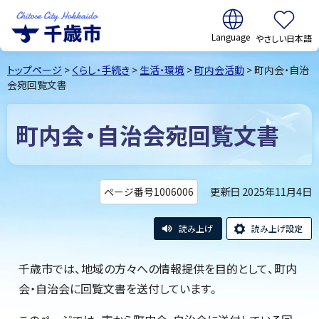
翻訳:
やさしい日本語
千歳市
Chitose
トップページ
>
くらし・手続き
>
生活・環境
>
町内会活動
> 町内会・自治
City Hokkaido
会宛回覧文書
町内会・自治会宛回覧文書
更新日 2025年11月4日
ページ番号1006006
読み上げ
読み上げ設定
千歳市では、地域の方々への情報提供を目的として、町内
会・自治会に回覧文書を送付しています。