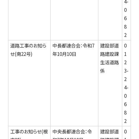
4-
0
6
8
2
道路工事のお知ら
中長都連合会：令和7
建設部道
0
せ(南22号)
年10月10日
路建設課
1
生活道路
2
係
3-
2
4-
0
6
8
2
工事のお知らせ(根
中央長都連合会：令
建設部道
0