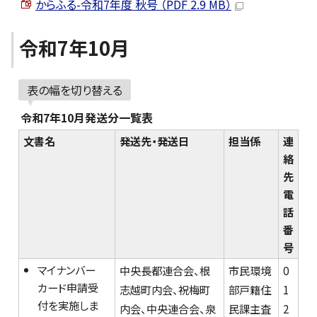
からふる-令和7年度 秋号 （PDF 2.9 MB）
令和7年10月
表の幅を切り替える
令和7年10月発送分一覧表
文書名
発送先・発送日
担当係
連
絡
先
電
話
番
号
マイナンバー
中央長都連合会、根
市民環境
0
カード申請受
志越町内会、祝梅町
部戸籍住
1
付を実施しま
内会、中央連合会、泉
民課主査
2