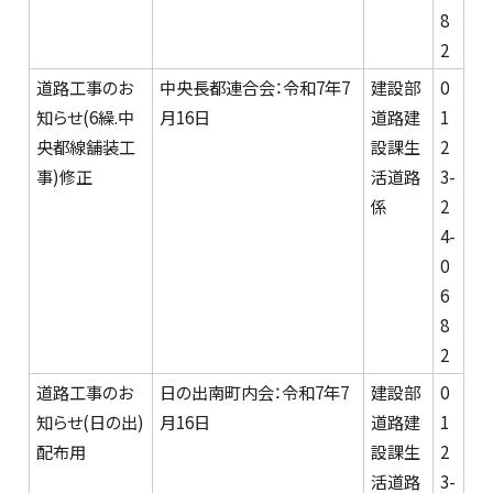
8
2
道路工事のお
中央長都連合会：令和7年7
建設部
0
知らせ(6繰.中
月16日
道路建
1
央都線舗装工
設課生
2
事)修正
活道路
3-
係
2
4-
0
6
8
2
道路工事のお
日の出南町内会：令和7年7
建設部
0
知らせ(日の出)
月16日
道路建
1
配布用
設課生
2
活道路
3-