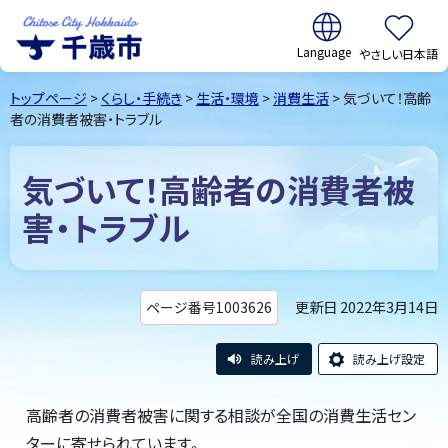
翻訳:
やさしい日本語
千歳市
Chitose
トップページ
>
くらし・手続き
>
生活・環境
>
消費生活
> 気づいて！高齢
City Hokkaido
者の消費者被害・トラブル
気づいて！高齢者の消費者被
害・トラブル
更新日 2022年3月14日
ページ番号1003626
読み上げ
読み上げ設定
高齢者の消費者被害に関する相談が全国の消費生活セン
ターに寄せられています。