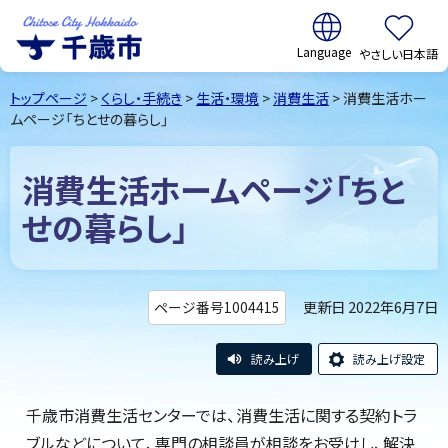
翻訳:
やさしい日本語
千歳市
Chitose
トップページ
>
くらし・手続き
>
生活・環境
>
消費生活
> 消費生活ホー
City Hokkaido
ムページ「ちとせの暮らし」
消費生活ホームページ「ちと
せの暮らし」
更新日 2022年6月7日
ページ番号1004415
読み上げ
読み上げ設定
千歳市消費生活センターでは、消費生活に関する契約トラ
ブルなどについて、専門の相談員が相談をお受けし、解決