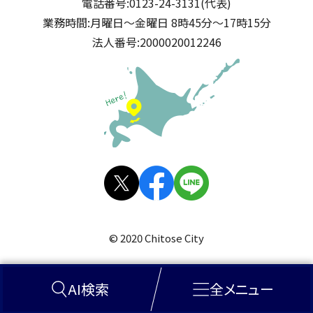
電話番号:
0123-24-3131(代表)
業務時間:
月曜日～金曜日 8時45分～17時15分
法人番号:
2000020012246
公式SNS
X(旧
facebo
LINE
Twitt
ok
© 2020 Chitose City
er)
AI検索
全メニュー