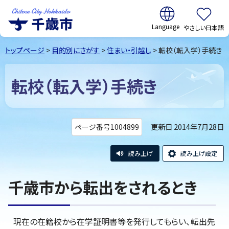
翻訳:
やさしい日本語
千歳市
Chitose
トップページ
>
目的別にさがす
>
住まい・引越し
> 転校（転入学）手続き
City Hokkaido
転校（転入学）手続き
更新日 2014年7月28日
ページ番号1004899
読み上げ
読み上げ設定
千歳市から転出をされるとき
現在の在籍校から在学証明書等を発行してもらい、転出先