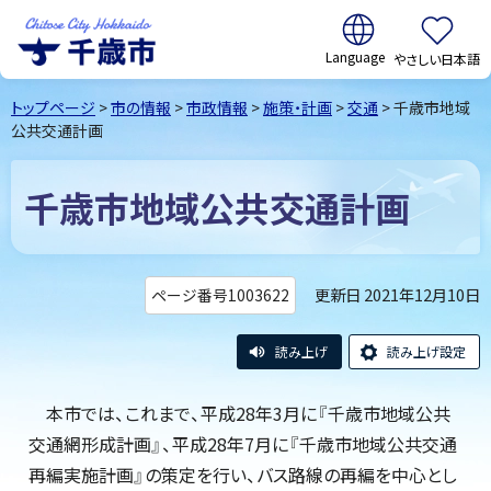
翻訳:
やさしい日本語
千歳市
Chitose
トップページ
>
市の情報
>
市政情報
>
施策・計画
>
交通
> 千歳市地域
City Hokkaido
公共交通計画
千歳市地域公共交通計画
更新日 2021年12月10日
ページ番号1003622
読み上げ
読み上げ設定
本市では、これまで、平成28年3月に『千歳市地域公共
交通網形成計画』、平成28年7月に『千歳市地域公共交通
再編実施計画』の策定を行い、バス路線の再編を中心とし