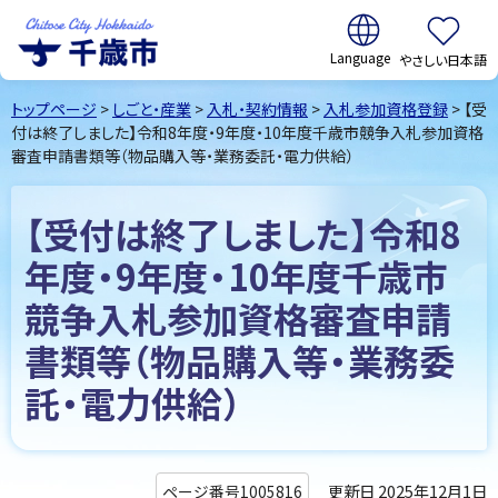
翻訳:
やさしい日本語
千歳市
Chitose
トップページ
>
しごと・産業
>
入札・契約情報
>
入札参加資格登録
> 【受
City Hokkaido
付は終了しました】令和8年度・9年度・10年度千歳市競争入札参加資格
審査申請書類等（物品購入等・業務委託・電力供給）
【受付は終了しました】令和8
年度・9年度・10年度千歳市
競争入札参加資格審査申請
書類等（物品購入等・業務委
託・電力供給）
更新日 2025年12月1日
ページ番号1005816