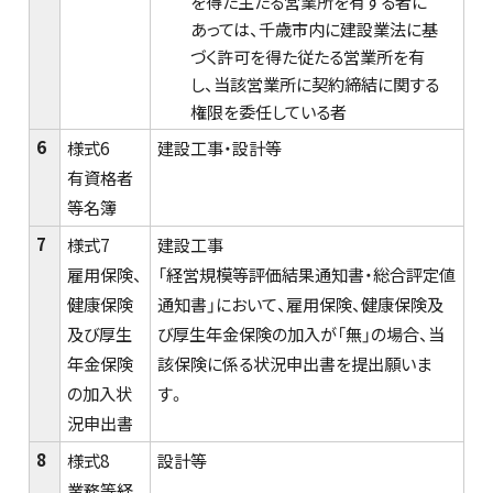
を得た主たる営業所を有する者に
あっては、千歳市内に建設業法に基
づく許可を得た従たる営業所を有
し、当該営業所に契約締結に関する
権限を委任している者
6
様式6
建設工事・設計等
有資格者
等名簿
7
様式7
建設工事
雇用保険、
「経営規模等評価結果通知書・総合評定値
健康保険
通知書」において、雇用保険、健康保険及
及び厚生
び厚生年金保険の加入が「無」の場合、当
年金保険
該保険に係る状況申出書を提出願いま
の加入状
す。
況申出書
8
様式8
設計等
業務等経