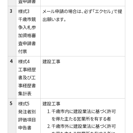
査申請書
3
様式3
メール申請の場合は、必ず「エクセル」で提
千歳市競
出願います。
争入札参
加資格審
査申請書
付票
4
様式4
建設工事
工事経歴
書及び工
事経歴書
集計表
5
様式5
建設工事
千歳市内に建設業法に基づく許可
発注者別
を得た主たる営業所を有する者
評価項目
千歳市外に建設業法に基づく許可
申告書