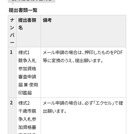
提出書類一覧
ナ
提出書類
備考
ン
名
バ
ー
1
様式1
メール申請の場合は、押印したものをPDF
競争入札
等に変換のうえ、提出願います。
参加資格
審査申請
届 兼 使用
印鑑届
2
様式2
メール申請の場合は、必ず「エクセル」で提
千歳市競
出願います。
争入札参
加資格審