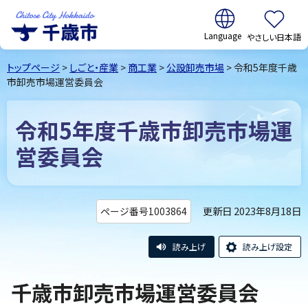
翻訳:
やさしい日本語
千歳市
Chitose
トップページ
>
しごと・産業
>
商工業
>
公設卸売市場
> 令和5年度千歳
City Hokkaido
市卸売市場運営委員会
令和5年度千歳市卸売市場運
営委員会
更新日 2023年8月18日
ページ番号1003864
読み上げ
読み上げ設定
千歳市卸売市場運営委員会