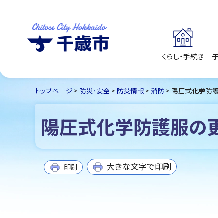
くらし・手続き
千歳市
Chitose City
Hokkaido
トップページ
>
防災・安全
>
防災情報
>
消防
> 陽圧式化学防
陽圧式化学防護服の更
大きな文字で印刷
印刷