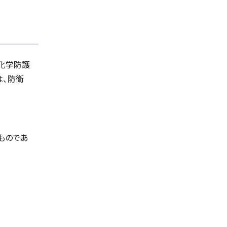
化学防護
は、防衛
したものであ