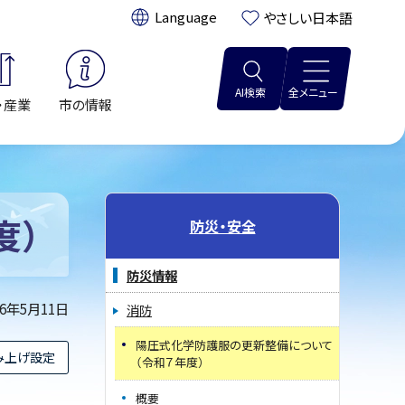
翻訳:
やさしい日本語
AI検索
全メニュー
・産業
市の情報
度）
防災・安全
防災情報
26年5月11日
消防
陽圧式化学防護服の更新整備について
み上げ設定
（令和７年度）
概要