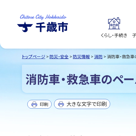
くらし・手続き
千歳市
Chitose City
Hokkaido
トップページ
>
防災・安全
>
防災情報
>
消防
> 消防車・救急
消防車・救急車のペー
大きな文字で印刷
印刷