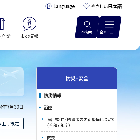
翻訳:
やさしい日本語
AI検索
全メニュー
・産業
市の情報
防災・安全
防災情報
14年7月30日
消防
陽圧式化学防護服の更新整備について
み上げ設定
（令和７年度）
概要