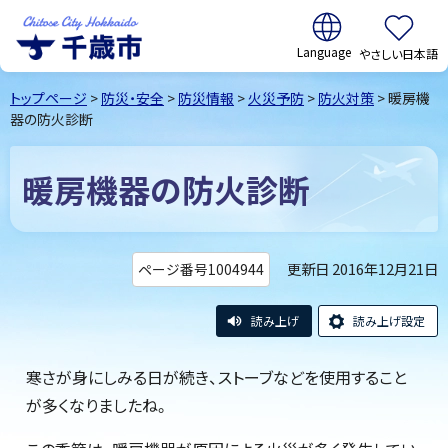
翻訳:
やさしい日本語
千歳市
Chitose
トップページ
>
防災・安全
>
防災情報
>
火災予防
>
防火対策
> 暖房機
City Hokkaido
器の防火診断
暖房機器の防火診断
更新日 2016年12月21日
ページ番号1004944
読み上げ
読み上げ設定
寒さが身にしみる日が続き、ストーブなどを使用すること
が多くなりましたね。