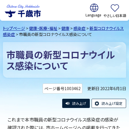
翻訳:
やさしい日本語
千歳市
Chitose
トップページ
>
健康・医療・福祉
>
健康
>
感染症
>
新型コロナウイルス
City Hokkaido
感染症
> 市職員の新型コロナウイルス感染について
市職員の新型コロナウイル
ス感染について
更新日 2022年6月1日
ページ番号1003462
読み上げ
読み上げ設定
これまで本市職員の新型コロナウイルス感染症の感染が
確認された際には、市ホームページへの掲載を行ってきた