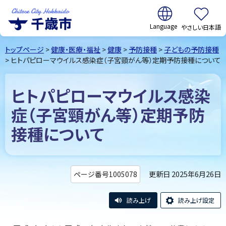
翻訳:
やさしい日本語
千歳市
Chitose
トップページ
>
健康・医療・福祉
>
健康
>
予防接種
>
子どもの予防接種
City Hokkaido
> ヒトパピローマウイルス感染症（子宮頸がん等）定期予防接種について
ヒトパピローマウイルス感染
症（子宮頸がん等）定期予防
接種について
更新日 2025年6月26日
ページ番号1005078
読み上げ
読み上げ設定