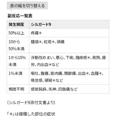
表の幅を切り替える
副反応一覧表
発生頻度
シルガード9
50%以上
疼痛＊
10から
腫張＊、紅斑＊、頭痛
50％未満
1から10％
浮動性めまい、悪心、下痢、掻痒感＊、発熱、疲
未満
労、内出血＊など
1％未満
嘔吐、腹痛、筋肉痛、関節痛、出血＊、血腫＊、
倦怠感、硬結＊など
頻度不明
感覚鈍麻、失神、四肢痛など
（シルガード9添付文書より）
「＊」は接種した部位の症状