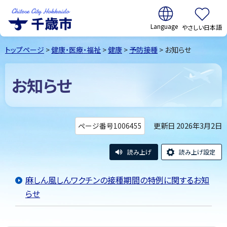
翻訳:
やさしい日本語
千歳市
Chitose
トップページ
>
健康・医療・福祉
>
健康
>
予防接種
> お知らせ
City Hokkaido
お知らせ
更新日 2026年3月2日
ページ番号1006455
読み上げ
読み上げ設定
麻しん風しんワクチンの接種期間の特例に関するお知
らせ