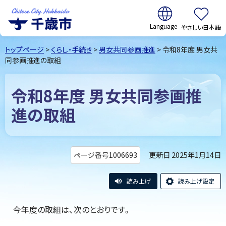
翻訳:
やさしい日本語
千歳市
Chitose
トップページ
>
くらし・手続き
>
男女共同参画推進
> 令和8年度 男女共
City Hokkaido
同参画推進の取組
令和8年度 男女共同参画推
進の取組
更新日 2025年1月14日
ページ番号1006693
読み上げ
読み上げ設定
今年度の取組は、次のとおりです。