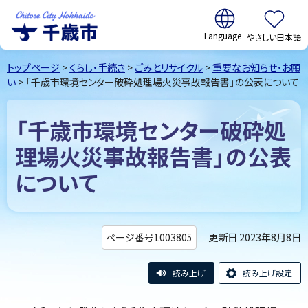
翻訳:
やさしい日本語
千歳市
Chitose
トップページ
>
くらし・手続き
>
ごみとリサイクル
>
重要なお知らせ・お願
City Hokkaido
い
> 「千歳市環境センター破砕処理場火災事故報告書」の公表について
「千歳市環境センター破砕処
理場火災事故報告書」の公表
について
更新日 2023年8月8日
ページ番号1003805
読み上げ
読み上げ設定