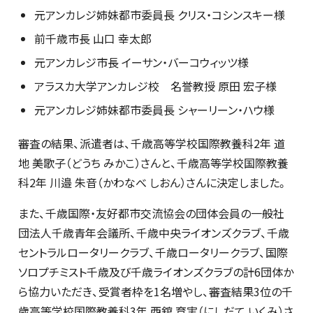
元アンカレジ姉妹都市委員長 クリス・コシンスキー様
前千歳市長 山口 幸太郎
元アンカレジ市長 イーサン・バーコウィッツ様
アラスカ大学アンカレジ校 名誉教授 原田 宏子様
元アンカレジ姉妹都市委員長 シャーリーン・ハウ様
審査の結果、派遣者は、千歳高等学校国際教養科2年 道
地 美歌子（どうち みかこ）さんと、千歳高等学校国際教養
科2年 川邉 朱音（かわなべ しおん）さんに決定しました。
また、千歳国際・友好都市交流協会の団体会員の一般社
団法人千歳青年会議所、千歳中央ライオンズクラブ、千歳
セントラルロータリークラブ、千歳ロータリークラブ、国際
ソロプチミスト千歳及び千歳ライオンズクラブの計6団体か
ら協力いただき、受賞者枠を1名増やし、審査結果3位の千
歳高等学校国際教養科3年 西舘 育実（にしだて いくみ）さ