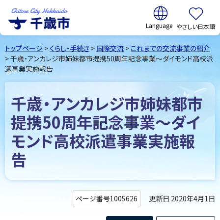
翻訳:
やさしい日本語
千歳市
Chitose
トップページ
>
くらし・手続き
>
国際交流
>
これまでの交流事業の紹介
City Hokkaido
> 千歳・アンカレジ市姉妹都市提携50周年記念事業～ダイモンド高校派
遣事業実施報告
千歳・アンカレジ市姉妹都市
提携50周年記念事業～ダイ
モンド高校派遣事業実施報
告
更新日 2020年4月1日
ページ番号1005626