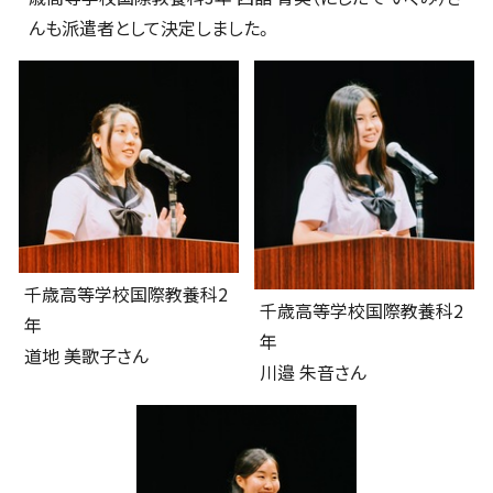
んも派遣者として決定しました。
千歳高等学校国際教養科2
千歳高等学校国際教養科2
年
年
道地 美歌子さん
川邉 朱音さん