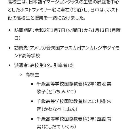
高校生は、日本語イマージョンクラスの生徒の家庭を中心
としたホストファミリー宅に滞在（宿泊）し、日中は、ホスト
役の高校生と授業を一緒に受けました。
訪問期間：令和2年1月7日（火曜日）から1月13日（月曜
日）
訪問先：アメリカ合衆国アラスカ州アンカレジ市ダイモ
ンド高等学校
派遣者：高校生3名、引率者1名
高校生
千歳高等学校国際教養科2年：道地 美
歌子（どうち みかこ）
千歳高等学校国際教養科2年：川邉 朱
音（かわなべ しおん）
千歳高等学校国際教養科3年：西舘 育
実（にしだて いくみ）