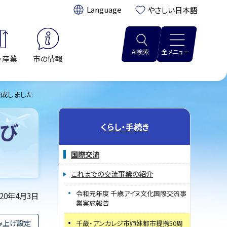
翻訳:
やさしい日本語
AI検索
全メニュー
・産業
市の情報
作成しました
及び
くらし・手続き
国際交流
これまでの交流事業の紹介
令和元年度 千歳アイヌ文化国際交流事
020年4月3日
業実施報告
み上げ設定
千歳・アンカレジ市姉妹都市提携50周