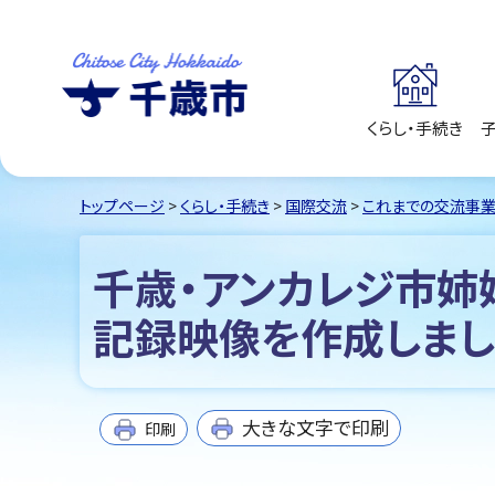
くらし・手続き
千歳市
Chitose City
Hokkaido
トップページ
>
くらし・手続き
>
国際交流
>
これまでの交流事
千歳・アンカレジ市姉
記録映像を作成しまし
大きな文字で印刷
印刷