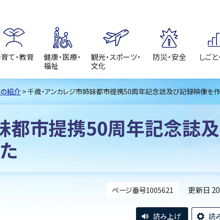
子育て・教育
健康・医療・
観光・スポーツ・
防災・安全
しごと
福祉
文化
業の紹介
> 千歳・アンカレジ市姉妹都市提携50周年記念誌及び記録映像を
妹都市提携50周年記念誌
た
更新日 2
ページ番号1005621
読み上げ
読