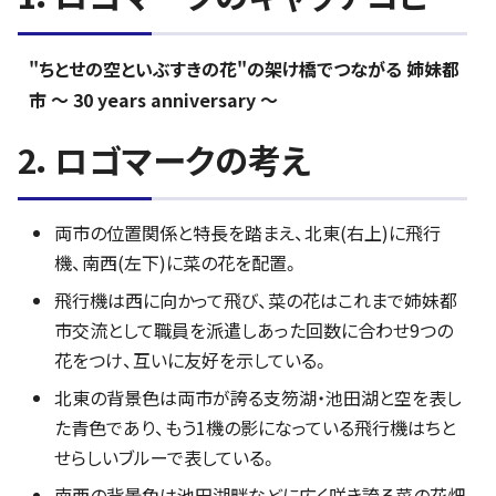
"ちとせの空といぶすきの花"の架け橋でつながる 姉妹都
市 ～ 30 years anniversary ～
2．ロゴマークの考え
両市の位置関係と特長を踏まえ、北東(右上)に飛行
機、南西(左下)に菜の花を配置。
飛行機は西に向かって飛び、菜の花はこれまで姉妹都
市交流として職員を派遣しあった回数に合わせ9つの
花をつけ、互いに友好を示している。
北東の背景色は両市が誇る支笏湖・池田湖と空を表し
た青色であり、もう1機の影になっている飛行機はちと
せらしいブルーで表している。
南西の背景色は池田湖畔などに広く咲き誇る菜の花畑