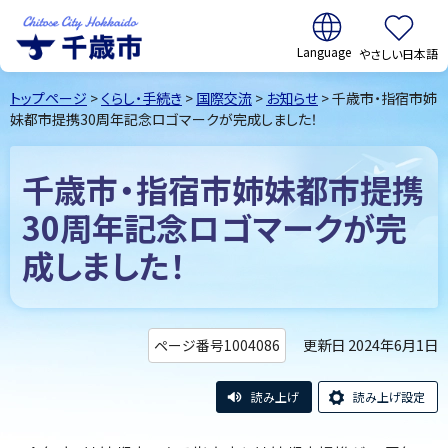
翻訳:
やさしい日本語
千歳市
Chitose
トップページ
>
くらし・手続き
>
国際交流
>
お知らせ
> 千歳市・指宿市姉
City Hokkaido
妹都市提携30周年記念ロゴマークが完成しました！
千歳市・指宿市姉妹都市提携
30周年記念ロゴマークが完
成しました！
更新日 2024年6月1日
ページ番号1004086
読み上げ
読み上げ設定