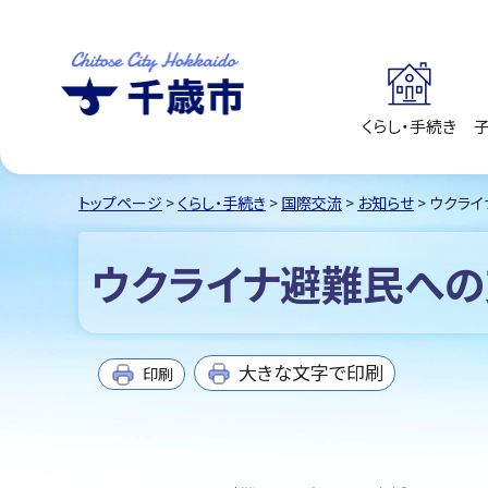
くらし・手続き
千歳市
Chitose City
Hokkaido
トップページ
>
くらし・手続き
>
国際交流
>
お知らせ
> ウクラ
ウクライナ避難民へ
大きな文字で印刷
印刷