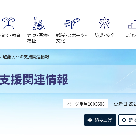
子育て・教育
健康・医療・
観光・スポーツ・
防災・安全
しごと
福祉
文化
イナ避難民への支援関連情報
の支援関連情報
更新日 20
ページ番号1003686
読み上げ
読