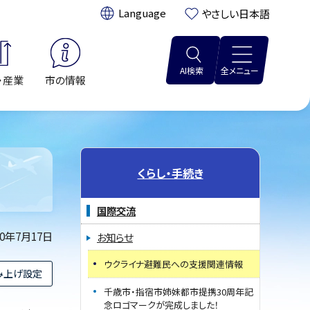
翻訳:
やさしい日本語
AI検索
全メニュー
・産業
市の情報
くらし・手続き
国際交流
20年7月17日
お知らせ
ウクライナ避難民への支援関連情報
み上げ設定
千歳市・指宿市姉妹都市提携30周年記
念ロゴマークが完成しました！