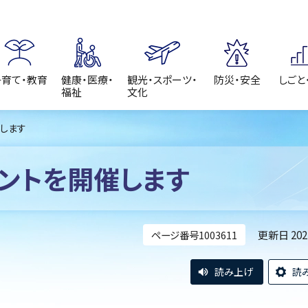
子育て・教育
健康・医療・
観光・スポーツ・
防災・安全
しごと
福祉
文化
催します
ベントを開催します
更新日 20
ページ番号1003611
読み上げ
読