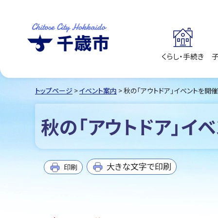
くらし・手続き
千歳市
Chitose City
Hokkaido
トップページ
>
イベント案内
> 秋の「アウトドア」イベントを開
秋の「アウトドア」イ
大きな文字で印刷
印刷