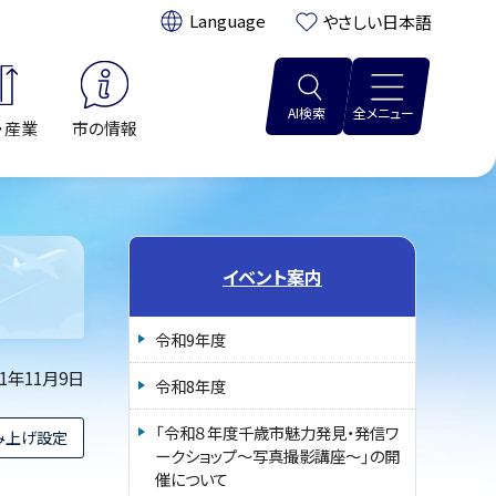
翻訳:
やさしい日本語
AI検索
全メニュー
・産業
市の情報
イベント案内
令和9年度
21年11月9日
令和8年度
「令和８年度千歳市魅力発見・発信ワ
み上げ設定
ークショップ～写真撮影講座～」の開
催について