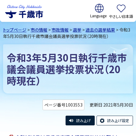
翻訳:
やさしい日本語
千歳市
Chitose
トップページ
>
市の情報
>
市政情報
>
選挙
>
過去の選挙結果
> 令和3
City Hokkaido
年5月30日執行千歳市議会議員選挙投票状況（20時現在）
令和3年5月30日執行千歳市
議会議員選挙投票状況（20
時現在）
更新日 2021年5月30日
ページ番号1003553
読み上げ
読み上げ設定