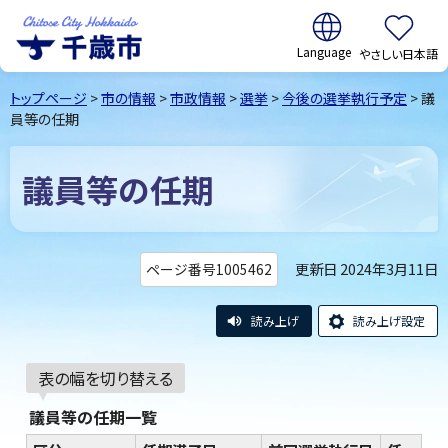
翻訳:
やさしい日本語
千歳市
Chitose
トップページ
>
市の情報
>
市政情報
>
選挙
>
今後の選挙執行予定
> 議
City Hokkaido
員等の任期
議員等の任期
更新日 2024年3月11日
ページ番号1005462
読み上げ
読み上げ設定
表の幅を切り替える
議員等の任期一覧