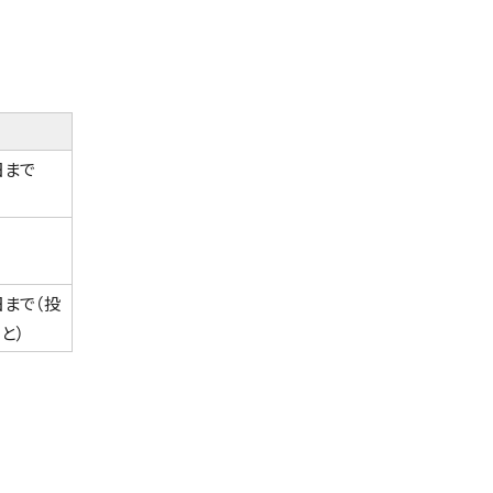
日まで
まで（投
と）