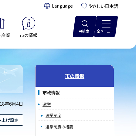
翻訳:
やさしい日本語
AI検索
全メニュー
・産業
市の情報
市の情報
市政情報
018年6月4日
選挙
選挙制度
み上げ設定
選挙制度の概要