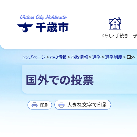
くらし・手続き
千歳市
Chitose City
Hokkaido
トップページ
>
市の情報
>
市政情報
>
選挙
>
選挙制度
> 国外
国外での投票
大きな文字で印刷
印刷