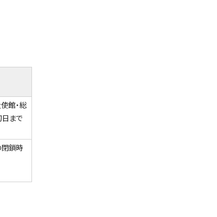
使館・総
切日まで
の閉鎖時