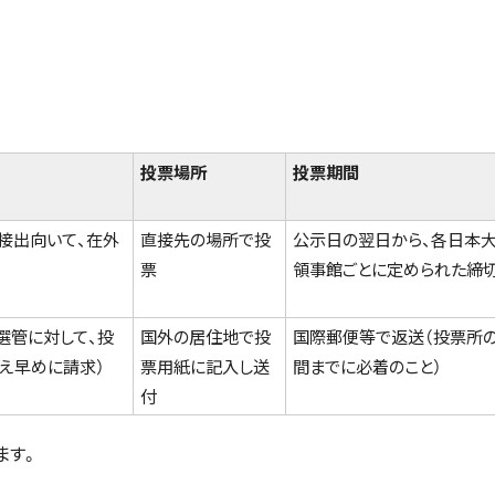
投票場所
投票期間
接出向いて、在外
直接先の場所で投
公示日の翌日から、各日本大
票
領事館ごとに定められた締
選管に対して、投
国外の居住地で投
国際郵便等で返送（投票所
え早めに請求）
票用紙に記入し送
間までに必着のこと）
付
ます。